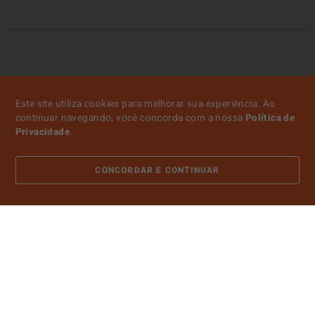
Este site utiliza cookies para melhorar sua experiência. Ao
continuar navegando, você concorda com a nossa
Política de
Privacidade
.
CONCORDAR E CONTINUAR
ATENDIMENTO
SOBRE NÓS
CONTA
PAGAMENTO