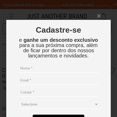
CA GRÁTIS ATÉ 30 DIAS
ATÉ 10X SEM JUROS
FRETE 
O que você está procurando?
Cadastre-se
e
ganhe um desconto exclusivo
Camisa ML Bolsos E Lapela Diagonal Preto
Feminino
Camisas
para a sua próxima compra, além
de ficar por dentro dos nossos
lançamentos e novidades.
CAMISA ML BOLSOS E LAPELA
DIAGONAL PRETO
Ref.:
13FCM002
Ver avaliações
Cor
Preto