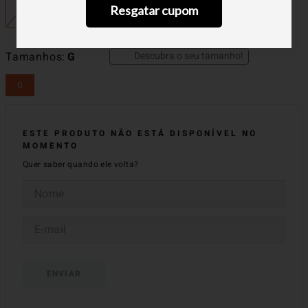
Resgatar cupom
Descubra o seu tamanho!
Tamanhos
G
G
ESTE PRODUTO NÃO ESTÁ DISPONÍVEL NO
MOMENTO
Quer saber quando ele volta?
ENVIAR