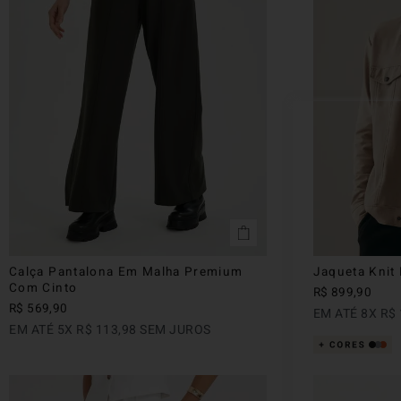
Calça Pantalona Em Malha Premium
Jaqueta Knit 
Com Cinto
R$
899
,
90
R$
569
,
90
EM ATÉ
8
X
R$
EM ATÉ
5
X
R$
113
,
98
SEM JUROS