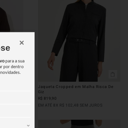
-se
ivo
para a sua
ar por dentro
 novidades.
PIMA
Jaqueta Cropped em Malha Risca De
Giz
R$
819
,
90
ROS
EM ATÉ
8
X
R$
102
,
48
SEM JUROS