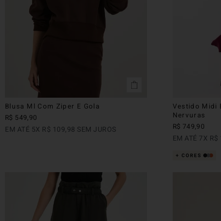
Blusa Ml Com Ziper E Gola
Vestido Midi
Nervuras
R$
549
,
90
R$
749
,
90
EM ATÉ
5
X
R$
109
,
98
SEM JUROS
EM ATÉ
7
X
R$