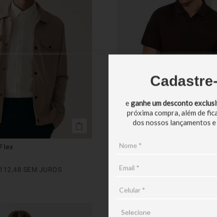
Cadastre
e
ganhe um desconto exclus
próxima compra, além de fic
dos nossos lançamentos e
Flex
POLO GOLA V PREMIUM SU
R$
659
,
90
112
,
48
SEM JUROS
EM ATÉ
6
X
R$
109
,
98
SEM JU