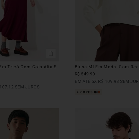
 Em Tricô Com Gola Alta E
Blusa Ml Em Modal Com Rec
R$
549
,
90
EM ATÉ
5
X
R$
109
,
98
SEM JU
107
,
12
SEM JUROS