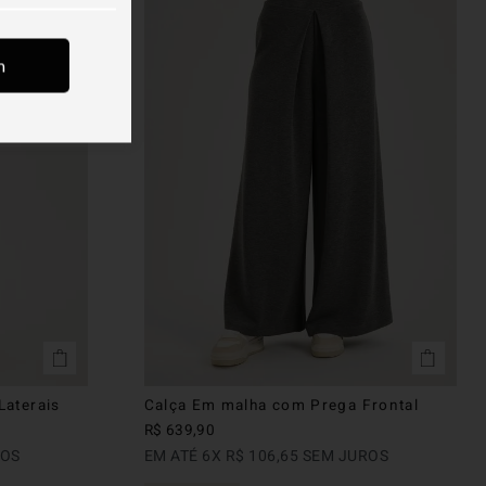
m
Laterais
Calça Em malha com Prega Frontal
R$
639
,
90
ROS
EM ATÉ
6
X
R$
106
,
65
SEM JUROS