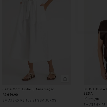
Calça Com Linho E Amarração
BLUSA GOLA 
SEDA
R$
649
,
90
R$
629
,
90
EM ATÉ
6
X
R$
108
,
31
SEM JUROS
EM ATÉ
6
X
R$