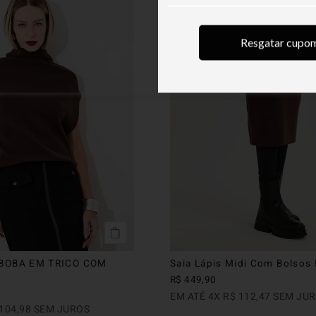
Resgatar cupo
BOBA EM TRICO COM
Saia Lápis Midi Com Bolsos 
R$
449
,
90
EM ATÉ
4
X
R$
112
,
47
SEM JU
104
,
98
SEM JUROS